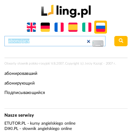
Otwarty słownik polsko-rosyjski V.8.2007, Copyright (c) Jerzy Kazojć - 2007 r.
абонировавший
абонирующий
Подписывающийся
Nasze serwisy
ETUTOR.PL
- kursy angielskiego online
DIKI.PL
- słownik angielskiego online