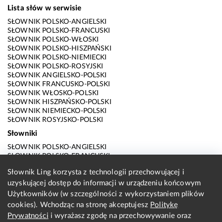
Lista słów w serwisie
SŁOWNIK POLSKO-ANGIELSKI
SŁOWNIK POLSKO-FRANCUSKI
SŁOWNIK POLSKO-WŁOSKI
SŁOWNIK POLSKO-HISZPAŃSKI
SŁOWNIK POLSKO-NIEMIECKI
SŁOWNIK POLSKO-ROSYJSKI
SŁOWNIK ANGIELSKO-POLSKI
SŁOWNIK FRANCUSKO-POLSKI
SŁOWNIK WŁOSKO-POLSKI
SŁOWNIK HISZPAŃSKO-POLSKI
SŁOWNIK NIEMIECKO-POLSKI
SŁOWNIK ROSYJSKO-POLSKI
Słowniki
SŁOWNIK POLSKO-ANGIELSKI
SŁOWNIK POLSKO-FRANCUSKI
SŁOWNIK POLSKO-WŁOSKI
Słownik Ling korzysta z technologii przechowującej i
SŁOWNIK POLSKO-HISZPAŃSKI
uzyskującej dostęp do informacji w urządzeniu końcowym
SŁOWNIK POLSKO-NIEMIECKI
SŁOWNIK POLSKO-ROSYJSKI
Użytkowników (w szczególności z wykorzystaniem plików
SŁOWNIK ANGIELSKO-POLSKI
cookies). Wchodząc na stronę akceptujesz
Politykę
SŁOWNIK FRANCUSKO-POLSKI
Prywatności
i wyrażasz zgodę na przechowywanie oraz
SŁOWNIK WŁOSKO-POLSKI