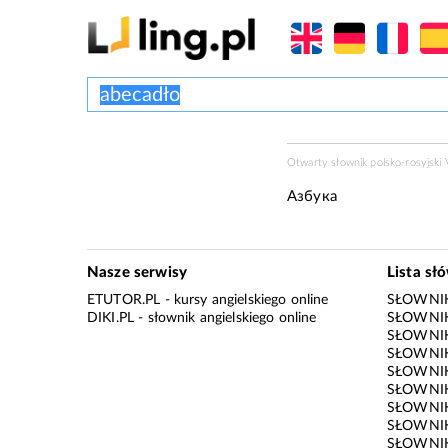
Otwarty słownik polsko-rosyjski V
Азбука
Nasze serwisy
Lista sł
ETUTOR.PL
- kursy angielskiego online
SŁOWNIK
DIKI.PL
- słownik angielskiego online
SŁOWNIK
SŁOWNI
SŁOWNIK
SŁOWNIK
SŁOWNIK
SŁOWNIK
SŁOWNIK
SŁOWNI