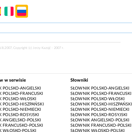
.8.2007, Copyright (c) Jerzy Kazojć - 2007 r.
ów w serwisie
Słowniki
 POLSKO-ANGIELSKI
SŁOWNIK POLSKO-ANGIELSKI
 POLSKO-FRANCUSKI
SŁOWNIK POLSKO-FRANCUSKI
K POLSKO-WŁOSKI
SŁOWNIK POLSKO-WŁOSKI
 POLSKO-HISZPAŃSKI
SŁOWNIK POLSKO-HISZPAŃSK
 POLSKO-NIEMIECKI
SŁOWNIK POLSKO-NIEMIECKI
 POLSKO-ROSYJSKI
SŁOWNIK POLSKO-ROSYJSKI
 ANGIELSKO-POLSKI
SŁOWNIK ANGIELSKO-POLSKI
 FRANCUSKO-POLSKI
SŁOWNIK FRANCUSKO-POLSKI
K WŁOSKO-POLSKI
SŁOWNIK WŁOSKO-POLSKI