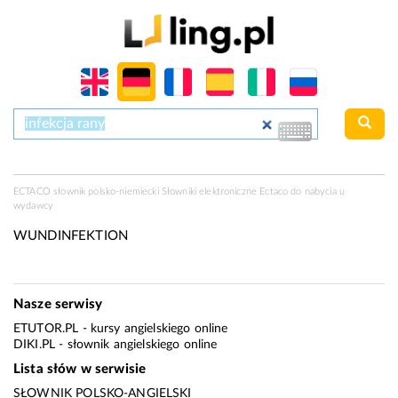
ECTACO słownik polsko-niemiecki Słowniki elektroniczne Ectaco do nabycia u
wydawcy
WUNDINFEKTION
Nasze serwisy
ETUTOR.PL
- kursy angielskiego online
DIKI.PL
- słownik angielskiego online
Lista słów w serwisie
SŁOWNIK POLSKO-ANGIELSKI