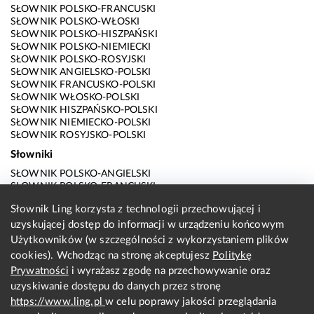
SŁOWNIK POLSKO-FRANCUSKI
SŁOWNIK POLSKO-WŁOSKI
SŁOWNIK POLSKO-HISZPAŃSKI
SŁOWNIK POLSKO-NIEMIECKI
SŁOWNIK POLSKO-ROSYJSKI
SŁOWNIK ANGIELSKO-POLSKI
SŁOWNIK FRANCUSKO-POLSKI
SŁOWNIK WŁOSKO-POLSKI
SŁOWNIK HISZPAŃSKO-POLSKI
SŁOWNIK NIEMIECKO-POLSKI
SŁOWNIK ROSYJSKO-POLSKI
Słowniki
SŁOWNIK POLSKO-ANGIELSKI
SŁOWNIK POLSKO-FRANCUSKI
SŁOWNIK POLSKO-WŁOSKI
Słownik Ling korzysta z technologii przechowującej i
SŁOWNIK POLSKO-HISZPAŃSKI
uzyskującej dostęp do informacji w urządzeniu końcowym
SŁOWNIK POLSKO-NIEMIECKI
SŁOWNIK POLSKO-ROSYJSKI
Użytkowników (w szczególności z wykorzystaniem plików
SŁOWNIK ANGIELSKO-POLSKI
cookies). Wchodząc na stronę akceptujesz
Politykę
SŁOWNIK FRANCUSKO-POLSKI
Prywatności
i wyrażasz zgodę na przechowywanie oraz
SŁOWNIK WŁOSKO-POLSKI
uzyskiwanie dostępu do danych przez stronę
SŁOWNIK HISZPAŃSKO-POLSKI
SŁOWNIK NIEMIECKO-POLSKI
https://www.ling.pl
w celu poprawy jakości przeglądania
SŁOWNIK ROSYJSKO-POLSKI