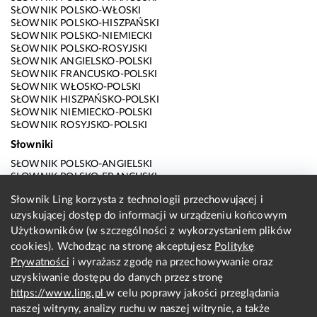
SŁOWNIK POLSKO-WŁOSKI
SŁOWNIK POLSKO-HISZPAŃSKI
SŁOWNIK POLSKO-NIEMIECKI
SŁOWNIK POLSKO-ROSYJSKI
SŁOWNIK ANGIELSKO-POLSKI
SŁOWNIK FRANCUSKO-POLSKI
SŁOWNIK WŁOSKO-POLSKI
SŁOWNIK HISZPAŃSKO-POLSKI
SŁOWNIK NIEMIECKO-POLSKI
SŁOWNIK ROSYJSKO-POLSKI
Słowniki
SŁOWNIK POLSKO-ANGIELSKI
SŁOWNIK POLSKO-FRANCUSKI
SŁOWNIK POLSKO-WŁOSKI
Słownik Ling korzysta z technologii przechowującej i
SŁOWNIK POLSKO-HISZPAŃSKI
uzyskującej dostęp do informacji w urządzeniu końcowym
SŁOWNIK POLSKO-NIEMIECKI
SŁOWNIK POLSKO-ROSYJSKI
Użytkowników (w szczególności z wykorzystaniem plików
SŁOWNIK ANGIELSKO-POLSKI
cookies). Wchodząc na stronę akceptujesz
Politykę
SŁOWNIK FRANCUSKO-POLSKI
Prywatności
i wyrażasz zgodę na przechowywanie oraz
SŁOWNIK WŁOSKO-POLSKI
uzyskiwanie dostępu do danych przez stronę
SŁOWNIK HISZPAŃSKO-POLSKI
SŁOWNIK NIEMIECKO-POLSKI
https://www.ling.pl
w celu poprawy jakości przeglądania
SŁOWNIK ROSYJSKO-POLSKI
naszej witryny, analizy ruchu w naszej witrynie, a także