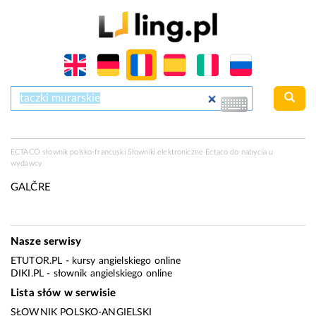
ECTACO słownik polsko-francuski Słowniki elektroniczne Ectaco do nabycia u
wydawcy
GALČRE
Nasze serwisy
ETUTOR.PL
- kursy angielskiego online
DIKI.PL
- słownik angielskiego online
Lista słów w serwisie
SŁOWNIK POLSKO-ANGIELSKI