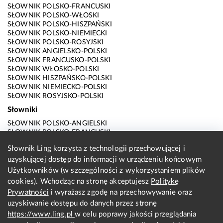
SŁOWNIK POLSKO-FRANCUSKI
SŁOWNIK POLSKO-WŁOSKI
SŁOWNIK POLSKO-HISZPAŃSKI
SŁOWNIK POLSKO-NIEMIECKI
SŁOWNIK POLSKO-ROSYJSKI
SŁOWNIK ANGIELSKO-POLSKI
SŁOWNIK FRANCUSKO-POLSKI
SŁOWNIK WŁOSKO-POLSKI
SŁOWNIK HISZPAŃSKO-POLSKI
SŁOWNIK NIEMIECKO-POLSKI
SŁOWNIK ROSYJSKO-POLSKI
Słowniki
SŁOWNIK POLSKO-ANGIELSKI
SŁOWNIK POLSKO-FRANCUSKI
SŁOWNIK POLSKO-WŁOSKI
Słownik Ling korzysta z technologii przechowującej i
SŁOWNIK POLSKO-HISZPAŃSKI
uzyskującej dostęp do informacji w urządzeniu końcowym
SŁOWNIK POLSKO-NIEMIECKI
SŁOWNIK POLSKO-ROSYJSKI
Użytkowników (w szczególności z wykorzystaniem plików
SŁOWNIK ANGIELSKO-POLSKI
cookies). Wchodząc na stronę akceptujesz
Politykę
SŁOWNIK FRANCUSKO-POLSKI
Prywatności
i wyrażasz zgodę na przechowywanie oraz
SŁOWNIK WŁOSKO-POLSKI
uzyskiwanie dostępu do danych przez stronę
SŁOWNIK HISZPAŃSKO-POLSKI
SŁOWNIK NIEMIECKO-POLSKI
https://www.ling.pl
w celu poprawy jakości przeglądania
SŁOWNIK ROSYJSKO-POLSKI