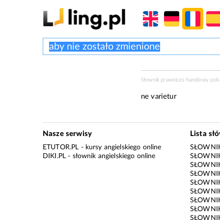
Słownik prawniczo handlowy pol
ne varietur
Nasze serwisy
Lista sł
ETUTOR.PL
- kursy angielskiego online
SŁOWNIK
DIKI.PL
- słownik angielskiego online
SŁOWNIK
SŁOWNI
SŁOWNIK
SŁOWNIK
SŁOWNIK
SŁOWNIK
SŁOWNIK
SŁOWNI