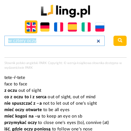
Słownik polsko-angielski PARK Copyright: © wersja książkowa słownika dostępna w
wydawnictwie PARK
tete-ŕ-tete
face to face
z oczu
out of sight
co z oczu to i z serca
out of sight, out of mind
nie spuszczać z
~
a
not to let out of one's sight
mieć oczy otwarte
to be all eyes
mieć kogoś na
~
u
to keep an eye on sb
przymykać
oczy
to close one's eyes (to), connive (at)
iść
,
gdzie oczy poniosą
to follow one's nose