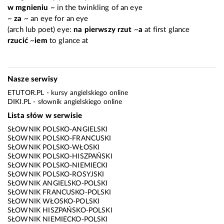
w mgnieniu
~ in the twinkling of an eye
~
za
~ an eye for an eye
(
arch
lub poet
) eye:
na pierwszy rzut
~
a
at first glance
rzucić
~
iem
to glance at
Nasze serwisy
ETUTOR.PL
- kursy angielskiego online
DIKI.PL
- słownik angielskiego online
Lista słów w serwisie
SŁOWNIK POLSKO-ANGIELSKI
SŁOWNIK POLSKO-FRANCUSKI
SŁOWNIK POLSKO-WŁOSKI
SŁOWNIK POLSKO-HISZPAŃSKI
SŁOWNIK POLSKO-NIEMIECKI
SŁOWNIK POLSKO-ROSYJSKI
SŁOWNIK ANGIELSKO-POLSKI
SŁOWNIK FRANCUSKO-POLSKI
SŁOWNIK WŁOSKO-POLSKI
SŁOWNIK HISZPAŃSKO-POLSKI
SŁOWNIK NIEMIECKO-POLSKI