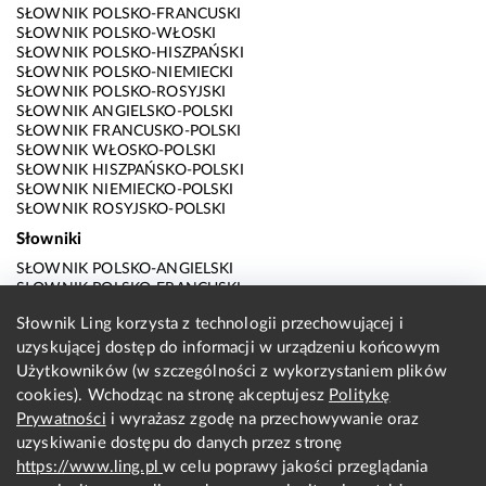
SŁOWNIK POLSKO-FRANCUSKI
SŁOWNIK POLSKO-WŁOSKI
SŁOWNIK POLSKO-HISZPAŃSKI
SŁOWNIK POLSKO-NIEMIECKI
SŁOWNIK POLSKO-ROSYJSKI
SŁOWNIK ANGIELSKO-POLSKI
SŁOWNIK FRANCUSKO-POLSKI
SŁOWNIK WŁOSKO-POLSKI
SŁOWNIK HISZPAŃSKO-POLSKI
SŁOWNIK NIEMIECKO-POLSKI
SŁOWNIK ROSYJSKO-POLSKI
Słowniki
SŁOWNIK POLSKO-ANGIELSKI
SŁOWNIK POLSKO-FRANCUSKI
SŁOWNIK POLSKO-WŁOSKI
Słownik Ling korzysta z technologii przechowującej i
SŁOWNIK POLSKO-HISZPAŃSKI
uzyskującej dostęp do informacji w urządzeniu końcowym
SŁOWNIK POLSKO-NIEMIECKI
SŁOWNIK POLSKO-ROSYJSKI
Użytkowników (w szczególności z wykorzystaniem plików
SŁOWNIK ANGIELSKO-POLSKI
cookies). Wchodząc na stronę akceptujesz
Politykę
SŁOWNIK FRANCUSKO-POLSKI
Prywatności
i wyrażasz zgodę na przechowywanie oraz
SŁOWNIK WŁOSKO-POLSKI
uzyskiwanie dostępu do danych przez stronę
SŁOWNIK HISZPAŃSKO-POLSKI
SŁOWNIK NIEMIECKO-POLSKI
https://www.ling.pl
w celu poprawy jakości przeglądania
SŁOWNIK ROSYJSKO-POLSKI