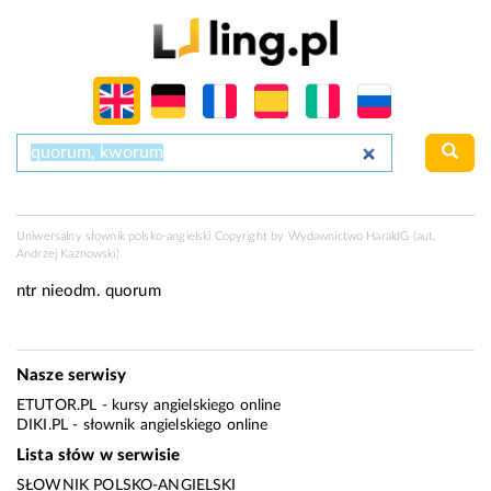
Uniwersalny słownik polsko-angielski Copyright by
Wydawnictwo HaraldG
(aut.
Andrzej Kaznowski)
ntr nieodm.
quorum
Nasze serwisy
ETUTOR.PL
- kursy angielskiego online
DIKI.PL
- słownik angielskiego online
Lista słów w serwisie
SŁOWNIK POLSKO-ANGIELSKI