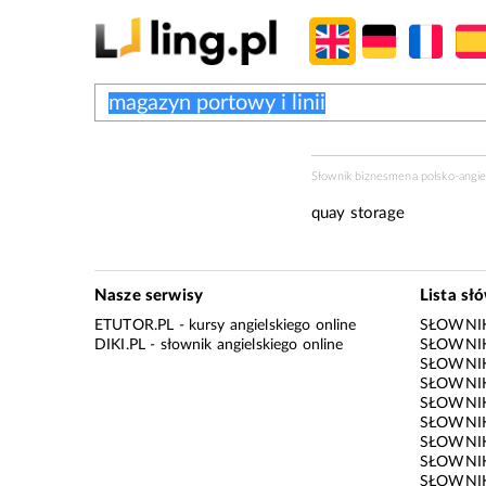
Słownik biznesmena polsko-angie
quay storage
Nasze serwisy
Lista sł
ETUTOR.PL
- kursy angielskiego online
SŁOWNIK
DIKI.PL
- słownik angielskiego online
SŁOWNIK
SŁOWNI
SŁOWNIK
SŁOWNIK
SŁOWNIK
SŁOWNIK
SŁOWNIK
SŁOWNI