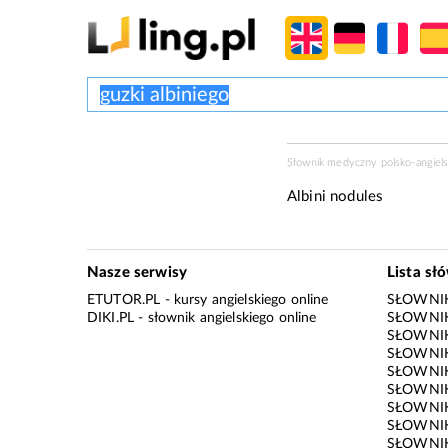
Słownik medyczny polsko-angiels
Albini nodules
Nasze serwisy
Lista sł
ETUTOR.PL
- kursy angielskiego online
SŁOWNIK
DIKI.PL
- słownik angielskiego online
SŁOWNIK
SŁOWNI
SŁOWNIK
SŁOWNIK
SŁOWNIK
SŁOWNIK
SŁOWNIK
SŁOWNI