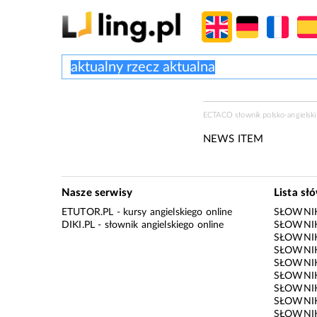
ECTACO słownik polsko-angielski 
NEWS ITEM
Nasze serwisy
Lista sł
ETUTOR.PL
- kursy angielskiego online
SŁOWNIK
DIKI.PL
- słownik angielskiego online
SŁOWNIK
SŁOWNI
SŁOWNIK
SŁOWNIK
SŁOWNIK
SŁOWNIK
SŁOWNIK
SŁOWNI