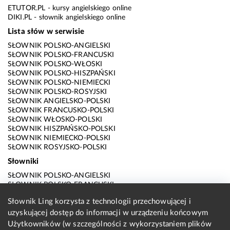
ETUTOR.PL
- kursy angielskiego online
DIKI.PL
- słownik angielskiego online
Lista słów w serwisie
SŁOWNIK POLSKO-ANGIELSKI
SŁOWNIK POLSKO-FRANCUSKI
SŁOWNIK POLSKO-WŁOSKI
SŁOWNIK POLSKO-HISZPAŃSKI
SŁOWNIK POLSKO-NIEMIECKI
SŁOWNIK POLSKO-ROSYJSKI
SŁOWNIK ANGIELSKO-POLSKI
SŁOWNIK FRANCUSKO-POLSKI
SŁOWNIK WŁOSKO-POLSKI
SŁOWNIK HISZPAŃSKO-POLSKI
SŁOWNIK NIEMIECKO-POLSKI
SŁOWNIK ROSYJSKO-POLSKI
Słowniki
SŁOWNIK POLSKO-ANGIELSKI
SŁOWNIK POLSKO-FRANCUSKI
SŁOWNIK POLSKO-WŁOSKI
Słownik Ling korzysta z technologii przechowującej i
SŁOWNIK POLSKO-HISZPAŃSKI
uzyskującej dostęp do informacji w urządzeniu końcowym
SŁOWNIK POLSKO-NIEMIECKI
SŁOWNIK POLSKO-ROSYJSKI
Użytkowników (w szczególności z wykorzystaniem plików