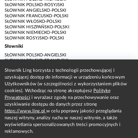
SŁOWNIK POLSKO-ROSYJSKI
SŁOWNIK ANGIELSKO-POLSKI
SŁOWNIK FRANCUSKO-POLSKI
SŁOWNIK WŁOSKO-POLSKI
SŁOWNIK HISZPAŃSKO-POLSKI
SŁOWNIK NIEMIECKO-POLSKI
SŁOWNIK ROSYJSKO-POLSKI
Słowniki
SŁOWNIK POLSKO-ANGIELSKI
SŁOWNIK POLSKO-FRANCUSKI
SŁOWNIK POLSKO-WŁOSKI
Słownik Ling korzysta z technologii przechowującej i
SŁOWNIK POLSKO-HISZPAŃSKI
uzyskującej dostęp do informacji w urządzeniu końcowym
SŁOWNIK POLSKO-NIEMIECKI
SŁOWNIK POLSKO-ROSYJSKI
Użytkowników (w szczególności z wykorzystaniem plików
SŁOWNIK ANGIELSKO-POLSKI
cookies). Wchodząc na stronę akceptujesz
Politykę
SŁOWNIK FRANCUSKO-POLSKI
Prywatności
i wyrażasz zgodę na przechowywanie oraz
SŁOWNIK WŁOSKO-POLSKI
uzyskiwanie dostępu do danych przez stronę
SŁOWNIK HISZPAŃSKO-POLSKI
SŁOWNIK NIEMIECKO-POLSKI
https://www.ling.pl
w celu poprawy jakości przeglądania
SŁOWNIK ROSYJSKO-POLSKI
naszej witryny, analizy ruchu w naszej witrynie, a także
O nas
wyświetlania spersonalizowanych treści promocyjnych i
reklamowych.
KONTAKT Z REDAKCJĄ