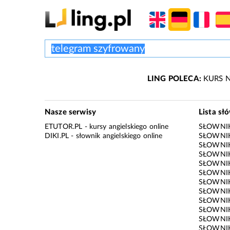
LING POLECA:
KURS N
Nasze serwisy
Lista sł
ETUTOR.PL
- kursy angielskiego online
SŁOWNIK
DIKI.PL
- słownik angielskiego online
SŁOWNIK
SŁOWNI
SŁOWNIK
SŁOWNIK
SŁOWNIK
SŁOWNIK
SŁOWNIK
SŁOWNI
SŁOWNIK
SŁOWNIK
SŁOWNIK