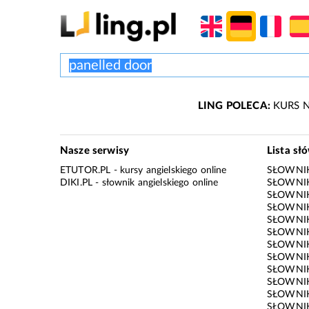
LING POLECA:
KURS N
Nasze serwisy
Lista sł
ETUTOR.PL
- kursy angielskiego online
SŁOWNIK
DIKI.PL
- słownik angielskiego online
SŁOWNIK
SŁOWNI
SŁOWNIK
SŁOWNIK
SŁOWNIK
SŁOWNIK
SŁOWNIK
SŁOWNI
SŁOWNIK
SŁOWNIK
SŁOWNIK