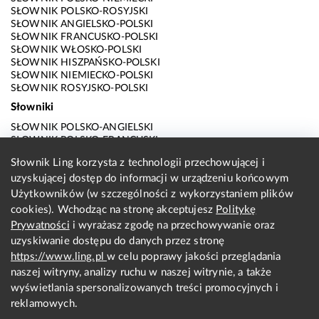
SŁOWNIK POLSKO-ROSYJSKI
SŁOWNIK ANGIELSKO-POLSKI
SŁOWNIK FRANCUSKO-POLSKI
SŁOWNIK WŁOSKO-POLSKI
SŁOWNIK HISZPAŃSKO-POLSKI
SŁOWNIK NIEMIECKO-POLSKI
SŁOWNIK ROSYJSKO-POLSKI
Słowniki
SŁOWNIK POLSKO-ANGIELSKI
SŁOWNIK POLSKO-FRANCUSKI
SŁOWNIK POLSKO-WŁOSKI
Słownik Ling korzysta z technologii przechowującej i
SŁOWNIK POLSKO-HISZPAŃSKI
uzyskującej dostęp do informacji w urządzeniu końcowym
SŁOWNIK POLSKO-NIEMIECKI
SŁOWNIK POLSKO-ROSYJSKI
Użytkowników (w szczególności z wykorzystaniem plików
SŁOWNIK ANGIELSKO-POLSKI
cookies). Wchodząc na stronę akceptujesz
Politykę
SŁOWNIK FRANCUSKO-POLSKI
Prywatności
i wyrażasz zgodę na przechowywanie oraz
SŁOWNIK WŁOSKO-POLSKI
uzyskiwanie dostępu do danych przez stronę
SŁOWNIK HISZPAŃSKO-POLSKI
SŁOWNIK NIEMIECKO-POLSKI
https://www.ling.pl
w celu poprawy jakości przeglądania
SŁOWNIK ROSYJSKO-POLSKI
naszej witryny, analizy ruchu w naszej witrynie, a także
O nas
wyświetlania spersonalizowanych treści promocyjnych i
reklamowych.
KONTAKT Z REDAKCJĄ