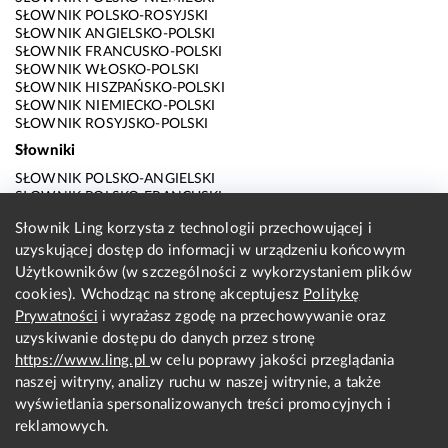
SŁOWNIK POLSKO-ROSYJSKI
SŁOWNIK ANGIELSKO-POLSKI
SŁOWNIK FRANCUSKO-POLSKI
SŁOWNIK WŁOSKO-POLSKI
SŁOWNIK HISZPAŃSKO-POLSKI
SŁOWNIK NIEMIECKO-POLSKI
SŁOWNIK ROSYJSKO-POLSKI
Słowniki
SŁOWNIK POLSKO-ANGIELSKI
SŁOWNIK POLSKO-FRANCUSKI
SŁOWNIK POLSKO-WŁOSKI
Słownik Ling korzysta z technologii przechowującej i
SŁOWNIK POLSKO-HISZPAŃSKI
uzyskującej dostęp do informacji w urządzeniu końcowym
SŁOWNIK POLSKO-NIEMIECKI
SŁOWNIK POLSKO-ROSYJSKI
Użytkowników (w szczególności z wykorzystaniem plików
SŁOWNIK ANGIELSKO-POLSKI
cookies). Wchodząc na stronę akceptujesz
Politykę
SŁOWNIK FRANCUSKO-POLSKI
Prywatności
i wyrażasz zgodę na przechowywanie oraz
SŁOWNIK WŁOSKO-POLSKI
uzyskiwanie dostępu do danych przez stronę
SŁOWNIK HISZPAŃSKO-POLSKI
SŁOWNIK NIEMIECKO-POLSKI
https://www.ling.pl
w celu poprawy jakości przeglądania
SŁOWNIK ROSYJSKO-POLSKI
naszej witryny, analizy ruchu w naszej witrynie, a także
O nas
wyświetlania spersonalizowanych treści promocyjnych i
reklamowych.
KONTAKT Z REDAKCJĄ