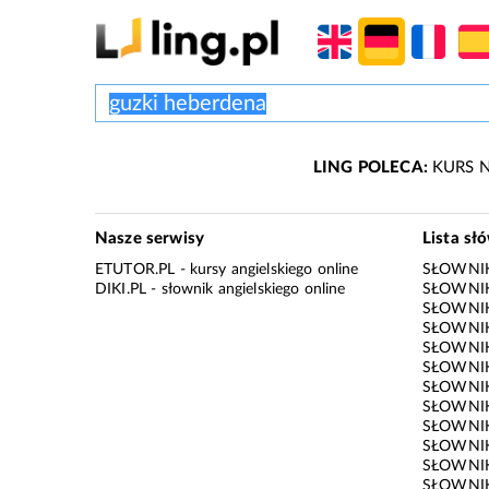
LING POLECA:
KURS N
Nasze serwisy
Lista sł
ETUTOR.PL
- kursy angielskiego online
SŁOWNIK
DIKI.PL
- słownik angielskiego online
SŁOWNIK
SŁOWNI
SŁOWNIK
SŁOWNIK
SŁOWNIK
SŁOWNIK
SŁOWNIK
SŁOWNI
SŁOWNIK
SŁOWNIK
SŁOWNIK