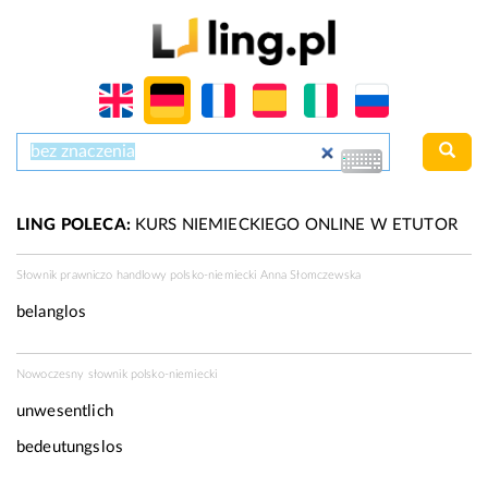
LING POLECA:
KURS NIEMIECKIEGO ONLINE W ETUTOR
Słownik prawniczo handlowy polsko-niemiecki Anna Słomczewska
belanglos
Nowoczesny słownik polsko-niemiecki
unwesentlich
bedeutungslos