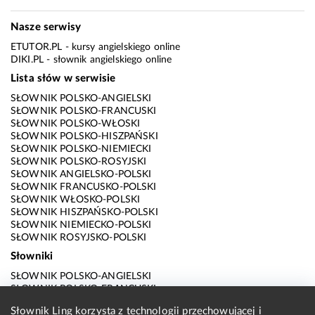
Nasze serwisy
ETUTOR.PL
- kursy angielskiego online
DIKI.PL
- słownik angielskiego online
Lista słów w serwisie
SŁOWNIK POLSKO-ANGIELSKI
SŁOWNIK POLSKO-FRANCUSKI
SŁOWNIK POLSKO-WŁOSKI
SŁOWNIK POLSKO-HISZPAŃSKI
SŁOWNIK POLSKO-NIEMIECKI
SŁOWNIK POLSKO-ROSYJSKI
SŁOWNIK ANGIELSKO-POLSKI
SŁOWNIK FRANCUSKO-POLSKI
SŁOWNIK WŁOSKO-POLSKI
SŁOWNIK HISZPAŃSKO-POLSKI
SŁOWNIK NIEMIECKO-POLSKI
SŁOWNIK ROSYJSKO-POLSKI
Słowniki
SŁOWNIK POLSKO-ANGIELSKI
SŁOWNIK POLSKO-FRANCUSKI
SŁOWNIK POLSKO-WŁOSKI
Słownik Ling korzysta z technologii przechowującej i
SŁOWNIK POLSKO-HISZPAŃSKI