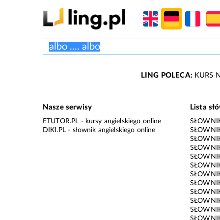
LING POLECA:
KURS N
Nasze serwisy
Lista sł
ETUTOR.PL
- kursy angielskiego online
SŁOWNIK
DIKI.PL
- słownik angielskiego online
SŁOWNIK
SŁOWNI
SŁOWNIK
SŁOWNIK
SŁOWNIK
SŁOWNIK
SŁOWNIK
SŁOWNI
SŁOWNIK
SŁOWNIK
SŁOWNIK