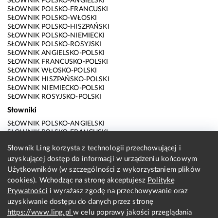
SŁOWNIK POLSKO-ANGIELSKI
SŁOWNIK POLSKO-FRANCUSKI
SŁOWNIK POLSKO-WŁOSKI
SŁOWNIK POLSKO-HISZPAŃSKI
SŁOWNIK POLSKO-NIEMIECKI
SŁOWNIK POLSKO-ROSYJSKI
SŁOWNIK ANGIELSKO-POLSKI
SŁOWNIK FRANCUSKO-POLSKI
SŁOWNIK WŁOSKO-POLSKI
SŁOWNIK HISZPAŃSKO-POLSKI
SŁOWNIK NIEMIECKO-POLSKI
SŁOWNIK ROSYJSKO-POLSKI
Słowniki
SŁOWNIK POLSKO-ANGIELSKI
SŁOWNIK POLSKO-FRANCUSKI
SŁOWNIK POLSKO-WŁOSKI
Słownik Ling korzysta z technologii przechowującej i
SŁOWNIK POLSKO-HISZPAŃSKI
uzyskującej dostęp do informacji w urządzeniu końcowym
SŁOWNIK POLSKO-NIEMIECKI
SŁOWNIK POLSKO-ROSYJSKI
Użytkowników (w szczególności z wykorzystaniem plików
SŁOWNIK ANGIELSKO-POLSKI
cookies). Wchodząc na stronę akceptujesz
Politykę
SŁOWNIK FRANCUSKO-POLSKI
Prywatności
i wyrażasz zgodę na przechowywanie oraz
SŁOWNIK WŁOSKO-POLSKI
uzyskiwanie dostępu do danych przez stronę
SŁOWNIK HISZPAŃSKO-POLSKI
SŁOWNIK NIEMIECKO-POLSKI
https://www.ling.pl
w celu poprawy jakości przeglądania