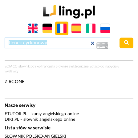
ECTACO słownik polsko-francuski Słowniki elektroniczne Ectaco do nabycia u
wydawcy
ZIRCONE
Nasze serwisy
ETUTOR.PL
- kursy angielskiego online
DIKI.PL
- słownik angielskiego online
Lista słów w serwisie
SŁOWNIK POLSKO-ANGIELSKI