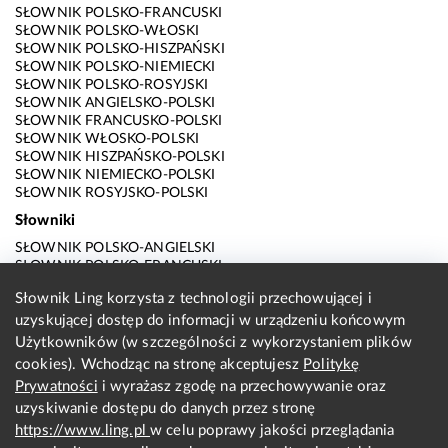
SŁOWNIK POLSKO-FRANCUSKI
SŁOWNIK POLSKO-WŁOSKI
SŁOWNIK POLSKO-HISZPAŃSKI
SŁOWNIK POLSKO-NIEMIECKI
SŁOWNIK POLSKO-ROSYJSKI
SŁOWNIK ANGIELSKO-POLSKI
SŁOWNIK FRANCUSKO-POLSKI
SŁOWNIK WŁOSKO-POLSKI
SŁOWNIK HISZPAŃSKO-POLSKI
SŁOWNIK NIEMIECKO-POLSKI
SŁOWNIK ROSYJSKO-POLSKI
Słowniki
SŁOWNIK POLSKO-ANGIELSKI
SŁOWNIK POLSKO-FRANCUSKI
SŁOWNIK POLSKO-WŁOSKI
Słownik Ling korzysta z technologii przechowującej i
SŁOWNIK POLSKO-HISZPAŃSKI
uzyskującej dostęp do informacji w urządzeniu końcowym
SŁOWNIK POLSKO-NIEMIECKI
SŁOWNIK POLSKO-ROSYJSKI
Użytkowników (w szczególności z wykorzystaniem plików
SŁOWNIK ANGIELSKO-POLSKI
cookies). Wchodząc na stronę akceptujesz
Politykę
SŁOWNIK FRANCUSKO-POLSKI
Prywatności
i wyrażasz zgodę na przechowywanie oraz
SŁOWNIK WŁOSKO-POLSKI
uzyskiwanie dostępu do danych przez stronę
SŁOWNIK HISZPAŃSKO-POLSKI
SŁOWNIK NIEMIECKO-POLSKI
https://www.ling.pl
w celu poprawy jakości przeglądania
SŁOWNIK ROSYJSKO-POLSKI