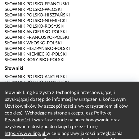
SŁOWNIK POLSKO-FRANCUSKI
SŁOWNIK POLSKO-WŁOSKI
SŁOWNIK POLSKO-HISZPAŃSKI
SŁOWNIK POLSKO-NIEMIECKI
SŁOWNIK POLSKO-ROSYJSKI
SŁOWNIK ANGIELSKO-POLSKI
SŁOWNIK FRANCUSKO-POLSKI
SŁOWNIK WŁOSKO-POLSKI
SŁOWNIK HISZPAŃSKO-POLSKI
SŁOWNIK NIEMIECKO-POLSKI
SŁOWNIK ROSYJSKO-POLSKI
Słowniki
SŁOWNIK POLSKO-ANGIELSKI
SŁOWNIK POLSKO-FRANCUSKI
SŁOWNIK POLSKO-WŁOSKI
Słownik Ling korzysta z technologii przechowującej i
SŁOWNIK POLSKO-HISZPAŃSKI
uzyskującej dostęp do informacji w urządzeniu końcowym
SŁOWNIK POLSKO-NIEMIECKI
SŁOWNIK POLSKO-ROSYJSKI
Użytkowników (w szczególności z wykorzystaniem plików
SŁOWNIK ANGIELSKO-POLSKI
cookies). Wchodząc na stronę akceptujesz
Politykę
SŁOWNIK FRANCUSKO-POLSKI
Prywatności
i wyrażasz zgodę na przechowywanie oraz
SŁOWNIK WŁOSKO-POLSKI
uzyskiwanie dostępu do danych przez stronę
SŁOWNIK HISZPAŃSKO-POLSKI
SŁOWNIK NIEMIECKO-POLSKI
https://www.ling.pl
w celu poprawy jakości przeglądania
SŁOWNIK ROSYJSKO-POLSKI