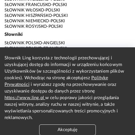
SŁOWNIK FRANCUSKO-POLSKI
SŁOWNIK WŁOSKO-POLSKI
SŁOWNIK HISZPAŃSKO-POLSKI
SŁOWNIK NIEMIECKO-POLSKI
SŁOWNIK ROSYJSKO-POLSKI
Słowniki
SŁOWNIK POLSKO-ANGIELSKI
SŁOWNIK POLSKO-FRANCUSKI
SŁOWNIK POLSKO-WŁOSKI
Słownik Ling korzysta z technologii przechowującej i
SŁOWNIK POLSKO-HISZPAŃSKI
uzyskującej dostęp do informacji w urządzeniu końcowym
SŁOWNIK POLSKO-NIEMIECKI
SŁOWNIK POLSKO-ROSYJSKI
Użytkowników (w szczególności z wykorzystaniem plików
SŁOWNIK ANGIELSKO-POLSKI
cookies). Wchodząc na stronę akceptujesz
Politykę
SŁOWNIK FRANCUSKO-POLSKI
Prywatności
i wyrażasz zgodę na przechowywanie oraz
SŁOWNIK WŁOSKO-POLSKI
uzyskiwanie dostępu do danych przez stronę
SŁOWNIK HISZPAŃSKO-POLSKI
SŁOWNIK NIEMIECKO-POLSKI
https://www.ling.pl
w celu poprawy jakości przeglądania
SŁOWNIK ROSYJSKO-POLSKI
naszej witryny, analizy ruchu w naszej witrynie, a także
O nas
wyświetlania spersonalizowanych treści promocyjnych i
reklamowych.
KONTAKT Z REDAKCJĄ
REGULAMIN
Akceptuję
PRYWATNOŚĆ I COOKIES