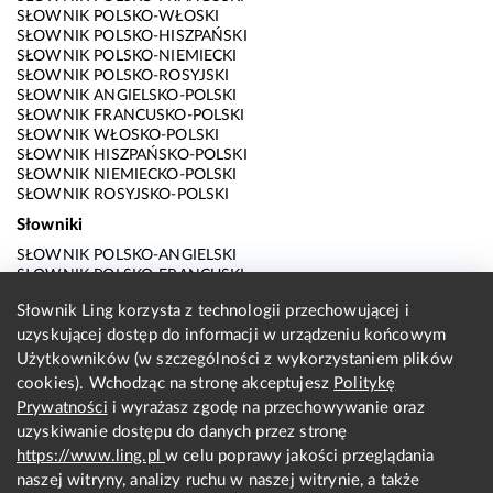
SŁOWNIK POLSKO-WŁOSKI
SŁOWNIK POLSKO-HISZPAŃSKI
SŁOWNIK POLSKO-NIEMIECKI
SŁOWNIK POLSKO-ROSYJSKI
SŁOWNIK ANGIELSKO-POLSKI
SŁOWNIK FRANCUSKO-POLSKI
SŁOWNIK WŁOSKO-POLSKI
SŁOWNIK HISZPAŃSKO-POLSKI
SŁOWNIK NIEMIECKO-POLSKI
SŁOWNIK ROSYJSKO-POLSKI
Słowniki
SŁOWNIK POLSKO-ANGIELSKI
SŁOWNIK POLSKO-FRANCUSKI
SŁOWNIK POLSKO-WŁOSKI
Słownik Ling korzysta z technologii przechowującej i
SŁOWNIK POLSKO-HISZPAŃSKI
uzyskującej dostęp do informacji w urządzeniu końcowym
SŁOWNIK POLSKO-NIEMIECKI
SŁOWNIK POLSKO-ROSYJSKI
Użytkowników (w szczególności z wykorzystaniem plików
SŁOWNIK ANGIELSKO-POLSKI
cookies). Wchodząc na stronę akceptujesz
Politykę
SŁOWNIK FRANCUSKO-POLSKI
Prywatności
i wyrażasz zgodę na przechowywanie oraz
SŁOWNIK WŁOSKO-POLSKI
uzyskiwanie dostępu do danych przez stronę
SŁOWNIK HISZPAŃSKO-POLSKI
SŁOWNIK NIEMIECKO-POLSKI
https://www.ling.pl
w celu poprawy jakości przeglądania
SŁOWNIK ROSYJSKO-POLSKI
naszej witryny, analizy ruchu w naszej witrynie, a także