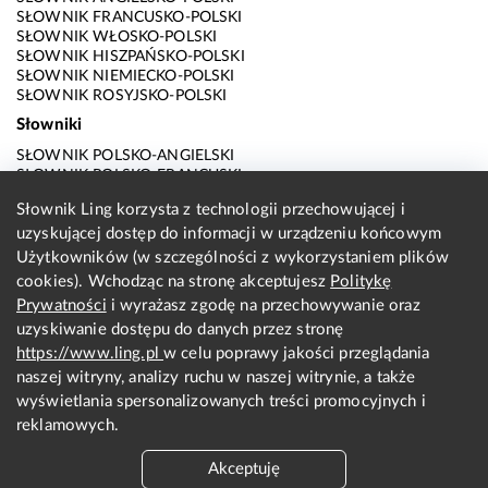
SŁOWNIK FRANCUSKO-POLSKI
SŁOWNIK WŁOSKO-POLSKI
SŁOWNIK HISZPAŃSKO-POLSKI
SŁOWNIK NIEMIECKO-POLSKI
SŁOWNIK ROSYJSKO-POLSKI
Słowniki
SŁOWNIK POLSKO-ANGIELSKI
SŁOWNIK POLSKO-FRANCUSKI
SŁOWNIK POLSKO-WŁOSKI
Słownik Ling korzysta z technologii przechowującej i
SŁOWNIK POLSKO-HISZPAŃSKI
uzyskującej dostęp do informacji w urządzeniu końcowym
SŁOWNIK POLSKO-NIEMIECKI
SŁOWNIK POLSKO-ROSYJSKI
Użytkowników (w szczególności z wykorzystaniem plików
SŁOWNIK ANGIELSKO-POLSKI
cookies). Wchodząc na stronę akceptujesz
Politykę
SŁOWNIK FRANCUSKO-POLSKI
Prywatności
i wyrażasz zgodę na przechowywanie oraz
SŁOWNIK WŁOSKO-POLSKI
uzyskiwanie dostępu do danych przez stronę
SŁOWNIK HISZPAŃSKO-POLSKI
SŁOWNIK NIEMIECKO-POLSKI
https://www.ling.pl
w celu poprawy jakości przeglądania
SŁOWNIK ROSYJSKO-POLSKI
naszej witryny, analizy ruchu w naszej witrynie, a także
O nas
wyświetlania spersonalizowanych treści promocyjnych i
reklamowych.
KONTAKT Z REDAKCJĄ
REGULAMIN
Akceptuję
PRYWATNOŚĆ I COOKIES