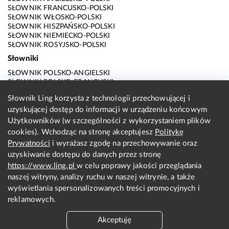
SŁOWNIK FRANCUSKO-POLSKI
SŁOWNIK WŁOSKO-POLSKI
SŁOWNIK HISZPAŃSKO-POLSKI
SŁOWNIK NIEMIECKO-POLSKI
SŁOWNIK ROSYJSKO-POLSKI
Słowniki
SŁOWNIK POLSKO-ANGIELSKI
SŁOWNIK POLSKO-FRANCUSKI
SŁOWNIK POLSKO-WŁOSKI
Słownik Ling korzysta z technologii przechowującej i
SŁOWNIK POLSKO-HISZPAŃSKI
uzyskującej dostęp do informacji w urządzeniu końcowym
SŁOWNIK POLSKO-NIEMIECKI
SŁOWNIK POLSKO-ROSYJSKI
Użytkowników (w szczególności z wykorzystaniem plików
SŁOWNIK ANGIELSKO-POLSKI
cookies). Wchodząc na stronę akceptujesz
Politykę
SŁOWNIK FRANCUSKO-POLSKI
Prywatności
i wyrażasz zgodę na przechowywanie oraz
SŁOWNIK WŁOSKO-POLSKI
uzyskiwanie dostępu do danych przez stronę
SŁOWNIK HISZPAŃSKO-POLSKI
SŁOWNIK NIEMIECKO-POLSKI
https://www.ling.pl
w celu poprawy jakości przeglądania
SŁOWNIK ROSYJSKO-POLSKI
naszej witryny, analizy ruchu w naszej witrynie, a także
O nas
wyświetlania spersonalizowanych treści promocyjnych i
reklamowych.
KONTAKT Z REDAKCJĄ
REGULAMIN
Akceptuję
PRYWATNOŚĆ I COOKIES