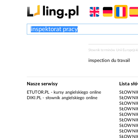
Słownik terminów Unii Europejski
inspection du travail
Nasze serwisy
Lista sł
ETUTOR.PL
- kursy angielskiego online
SŁOWNIK
DIKI.PL
- słownik angielskiego online
SŁOWNIK
SŁOWNI
SŁOWNIK
SŁOWNIK
SŁOWNIK
SŁOWNIK
SŁOWNIK
SŁOWNI