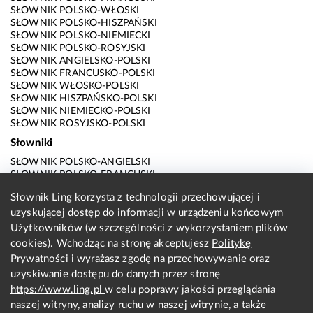
SŁOWNIK POLSKO-WŁOSKI
SŁOWNIK POLSKO-HISZPAŃSKI
SŁOWNIK POLSKO-NIEMIECKI
SŁOWNIK POLSKO-ROSYJSKI
SŁOWNIK ANGIELSKO-POLSKI
SŁOWNIK FRANCUSKO-POLSKI
SŁOWNIK WŁOSKO-POLSKI
SŁOWNIK HISZPAŃSKO-POLSKI
SŁOWNIK NIEMIECKO-POLSKI
SŁOWNIK ROSYJSKO-POLSKI
Słowniki
SŁOWNIK POLSKO-ANGIELSKI
SŁOWNIK POLSKO-FRANCUSKI
SŁOWNIK POLSKO-WŁOSKI
Słownik Ling korzysta z technologii przechowującej i
SŁOWNIK POLSKO-HISZPAŃSKI
uzyskującej dostęp do informacji w urządzeniu końcowym
SŁOWNIK POLSKO-NIEMIECKI
SŁOWNIK POLSKO-ROSYJSKI
Użytkowników (w szczególności z wykorzystaniem plików
SŁOWNIK ANGIELSKO-POLSKI
cookies). Wchodząc na stronę akceptujesz
Politykę
SŁOWNIK FRANCUSKO-POLSKI
Prywatności
i wyrażasz zgodę na przechowywanie oraz
SŁOWNIK WŁOSKO-POLSKI
uzyskiwanie dostępu do danych przez stronę
SŁOWNIK HISZPAŃSKO-POLSKI
SŁOWNIK NIEMIECKO-POLSKI
https://www.ling.pl
w celu poprawy jakości przeglądania
SŁOWNIK ROSYJSKO-POLSKI
naszej witryny, analizy ruchu w naszej witrynie, a także