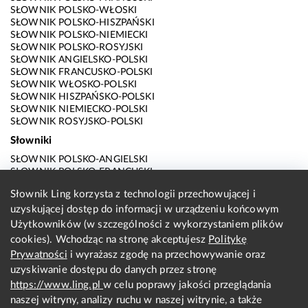
SŁOWNIK POLSKO-WŁOSKI
SŁOWNIK POLSKO-HISZPAŃSKI
SŁOWNIK POLSKO-NIEMIECKI
SŁOWNIK POLSKO-ROSYJSKI
SŁOWNIK ANGIELSKO-POLSKI
SŁOWNIK FRANCUSKO-POLSKI
SŁOWNIK WŁOSKO-POLSKI
SŁOWNIK HISZPAŃSKO-POLSKI
SŁOWNIK NIEMIECKO-POLSKI
SŁOWNIK ROSYJSKO-POLSKI
Słowniki
SŁOWNIK POLSKO-ANGIELSKI
SŁOWNIK POLSKO-FRANCUSKI
SŁOWNIK POLSKO-WŁOSKI
Słownik Ling korzysta z technologii przechowującej i
SŁOWNIK POLSKO-HISZPAŃSKI
uzyskującej dostęp do informacji w urządzeniu końcowym
SŁOWNIK POLSKO-NIEMIECKI
SŁOWNIK POLSKO-ROSYJSKI
Użytkowników (w szczególności z wykorzystaniem plików
SŁOWNIK ANGIELSKO-POLSKI
cookies). Wchodząc na stronę akceptujesz
Politykę
SŁOWNIK FRANCUSKO-POLSKI
Prywatności
i wyrażasz zgodę na przechowywanie oraz
SŁOWNIK WŁOSKO-POLSKI
uzyskiwanie dostępu do danych przez stronę
SŁOWNIK HISZPAŃSKO-POLSKI
SŁOWNIK NIEMIECKO-POLSKI
https://www.ling.pl
w celu poprawy jakości przeglądania
SŁOWNIK ROSYJSKO-POLSKI
naszej witryny, analizy ruchu w naszej witrynie, a także