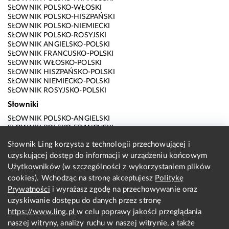
SŁOWNIK POLSKO-WŁOSKI
SŁOWNIK POLSKO-HISZPAŃSKI
SŁOWNIK POLSKO-NIEMIECKI
SŁOWNIK POLSKO-ROSYJSKI
SŁOWNIK ANGIELSKO-POLSKI
SŁOWNIK FRANCUSKO-POLSKI
SŁOWNIK WŁOSKO-POLSKI
SŁOWNIK HISZPAŃSKO-POLSKI
SŁOWNIK NIEMIECKO-POLSKI
SŁOWNIK ROSYJSKO-POLSKI
Słowniki
SŁOWNIK POLSKO-ANGIELSKI
SŁOWNIK POLSKO-FRANCUSKI
SŁOWNIK POLSKO-WŁOSKI
Słownik Ling korzysta z technologii przechowującej i
SŁOWNIK POLSKO-HISZPAŃSKI
uzyskującej dostęp do informacji w urządzeniu końcowym
SŁOWNIK POLSKO-NIEMIECKI
SŁOWNIK POLSKO-ROSYJSKI
Użytkowników (w szczególności z wykorzystaniem plików
SŁOWNIK ANGIELSKO-POLSKI
cookies). Wchodząc na stronę akceptujesz
Politykę
SŁOWNIK FRANCUSKO-POLSKI
Prywatności
i wyrażasz zgodę na przechowywanie oraz
SŁOWNIK WŁOSKO-POLSKI
uzyskiwanie dostępu do danych przez stronę
SŁOWNIK HISZPAŃSKO-POLSKI
SŁOWNIK NIEMIECKO-POLSKI
https://www.ling.pl
w celu poprawy jakości przeglądania
SŁOWNIK ROSYJSKO-POLSKI
naszej witryny, analizy ruchu w naszej witrynie, a także