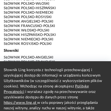
SŁOWNIK POLSKO-WŁOSKI
SŁOWNIK POLSKO-HISZPAŃSKI
SŁOWNIK POLSKO-NIEMIECKI
SŁOWNIK POLSKO-ROSYJSKI
SŁOWNIK ANGIELSKO-POLSKI
SŁOWNIK FRANCUSKO-POLSKI
SŁOWNIK WŁOSKO-POLSKI
SŁOWNIK HISZPAŃSKO-POLSKI
SŁOWNIK NIEMIECKO-POLSKI
SŁOWNIK ROSYJSKO-POLSKI
Słowniki
SŁOWNIK POLSKO-ANGIELSKI
SŁOWNIK POLSKO-FRANCUSKI
SŁOWNIK POLSKO-WŁOSKI
Słownik Ling korzysta z technologii przechowującej i
SŁOWNIK POLSKO-HISZPAŃSKI
uzyskującej dostęp do informacji w urządzeniu końcowym
SŁOWNIK POLSKO-NIEMIECKI
SŁOWNIK POLSKO-ROSYJSKI
Użytkowników (w szczególności z wykorzystaniem plików
SŁOWNIK ANGIELSKO-POLSKI
cookies). Wchodząc na stronę akceptujesz
Politykę
SŁOWNIK FRANCUSKO-POLSKI
Prywatności
i wyrażasz zgodę na przechowywanie oraz
SŁOWNIK WŁOSKO-POLSKI
uzyskiwanie dostępu do danych przez stronę
SŁOWNIK HISZPAŃSKO-POLSKI
SŁOWNIK NIEMIECKO-POLSKI
https://www.ling.pl
w celu poprawy jakości przeglądania
SŁOWNIK ROSYJSKO-POLSKI
naszej witryny, analizy ruchu w naszej witrynie, a także