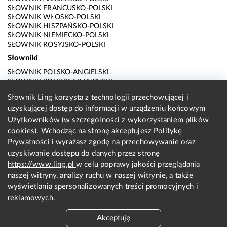
SŁOWNIK FRANCUSKO-POLSKI
SŁOWNIK WŁOSKO-POLSKI
SŁOWNIK HISZPAŃSKO-POLSKI
SŁOWNIK NIEMIECKO-POLSKI
SŁOWNIK ROSYJSKO-POLSKI
Słowniki
SŁOWNIK POLSKO-ANGIELSKI
SŁOWNIK POLSKO-FRANCUSKI
SŁOWNIK POLSKO-WŁOSKI
Słownik Ling korzysta z technologii przechowującej i
SŁOWNIK POLSKO-HISZPAŃSKI
uzyskującej dostęp do informacji w urządzeniu końcowym
SŁOWNIK POLSKO-NIEMIECKI
SŁOWNIK POLSKO-ROSYJSKI
Użytkowników (w szczególności z wykorzystaniem plików
SŁOWNIK ANGIELSKO-POLSKI
cookies). Wchodząc na stronę akceptujesz
Politykę
SŁOWNIK FRANCUSKO-POLSKI
Prywatności
i wyrażasz zgodę na przechowywanie oraz
SŁOWNIK WŁOSKO-POLSKI
uzyskiwanie dostępu do danych przez stronę
SŁOWNIK HISZPAŃSKO-POLSKI
SŁOWNIK NIEMIECKO-POLSKI
https://www.ling.pl
w celu poprawy jakości przeglądania
SŁOWNIK ROSYJSKO-POLSKI
naszej witryny, analizy ruchu w naszej witrynie, a także
O nas
wyświetlania spersonalizowanych treści promocyjnych i
reklamowych.
KONTAKT Z REDAKCJĄ
REGULAMIN
Akceptuję
PRYWATNOŚĆ I COOKIES