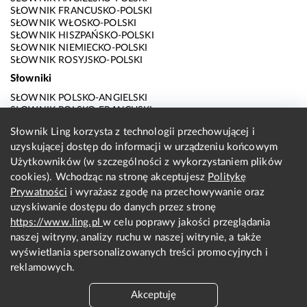
SŁOWNIK FRANCUSKO-POLSKI
SŁOWNIK WŁOSKO-POLSKI
SŁOWNIK HISZPAŃSKO-POLSKI
SŁOWNIK NIEMIECKO-POLSKI
SŁOWNIK ROSYJSKO-POLSKI
Słowniki
SŁOWNIK POLSKO-ANGIELSKI
SŁOWNIK POLSKO-FRANCUSKI
SŁOWNIK POLSKO-WŁOSKI
Słownik Ling korzysta z technologii przechowującej i
SŁOWNIK POLSKO-HISZPAŃSKI
uzyskującej dostęp do informacji w urządzeniu końcowym
SŁOWNIK POLSKO-NIEMIECKI
SŁOWNIK POLSKO-ROSYJSKI
Użytkowników (w szczególności z wykorzystaniem plików
SŁOWNIK ANGIELSKO-POLSKI
cookies). Wchodząc na stronę akceptujesz
Politykę
SŁOWNIK FRANCUSKO-POLSKI
Prywatności
i wyrażasz zgodę na przechowywanie oraz
SŁOWNIK WŁOSKO-POLSKI
uzyskiwanie dostępu do danych przez stronę
SŁOWNIK HISZPAŃSKO-POLSKI
SŁOWNIK NIEMIECKO-POLSKI
https://www.ling.pl
w celu poprawy jakości przeglądania
SŁOWNIK ROSYJSKO-POLSKI
naszej witryny, analizy ruchu w naszej witrynie, a także
O nas
wyświetlania spersonalizowanych treści promocyjnych i
reklamowych.
KONTAKT Z REDAKCJĄ
REGULAMIN
Akceptuję
PRYWATNOŚĆ I COOKIES