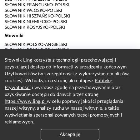
SŁOWNIK FRANCUSKO-POLSKI
SŁOWNIK WŁOSKO-POLSKI
SŁOWNIK HISZPAŃSKO-POLSKI
SŁOWNIK NIEMIECKO-POLSKI
SŁOWNIK ROSYJSKO-POLSKI
Słowniki
SŁOWNIK POLSKO-ANGIELSKI
SŁOWNIK POLSKO-FRANCUSKI
SŁOWNIK POLSKO-WŁOSKI
Słownik Ling korzysta z technologii przechowującej i
SŁOWNIK POLSKO-HISZPAŃSKI
uzyskującej dostęp do informacji w urządzeniu końcowym
SŁOWNIK POLSKO-NIEMIECKI
SŁOWNIK POLSKO-ROSYJSKI
Użytkowników (w szczególności z wykorzystaniem plików
SŁOWNIK ANGIELSKO-POLSKI
cookies). Wchodząc na stronę akceptujesz
Politykę
SŁOWNIK FRANCUSKO-POLSKI
Prywatności
i wyrażasz zgodę na przechowywanie oraz
SŁOWNIK WŁOSKO-POLSKI
uzyskiwanie dostępu do danych przez stronę
SŁOWNIK HISZPAŃSKO-POLSKI
SŁOWNIK NIEMIECKO-POLSKI
https://www.ling.pl
w celu poprawy jakości przeglądania
SŁOWNIK ROSYJSKO-POLSKI
naszej witryny, analizy ruchu w naszej witrynie, a także
O nas
wyświetlania spersonalizowanych treści promocyjnych i
reklamowych.
KONTAKT Z REDAKCJĄ
REGULAMIN
Akceptuję
PRYWATNOŚĆ I COOKIES