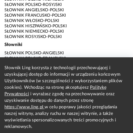
SŁOWNIK POLSKO-ROSYJSKI
SŁOWNIK ANGIELSKO-POLSKI
SŁOWNIK FRANCUSKO-POLSKI
SŁOWNIK WŁOSKO-POLSKI
SŁOWNIK HISZPAŃSKO-POLSKI
SŁOWNIK NIEMIECKO-POLSKI
SŁOWNIK ROSYJSKO-POLSKI
Słowniki
SŁOWNIK POLSKO-ANGIELSKI
SŁOWNIK POLSKO-FRANCUSKI
SŁOWNIK POLSKO-WŁOSKI
Słownik Ling korzysta z technologii przechowującej i
SŁOWNIK POLSKO-HISZPAŃSKI
uzyskującej dostęp do informacji w urządzeniu końcowym
SŁOWNIK POLSKO-NIEMIECKI
SŁOWNIK POLSKO-ROSYJSKI
Użytkowników (w szczególności z wykorzystaniem plików
SŁOWNIK ANGIELSKO-POLSKI
cookies). Wchodząc na stronę akceptujesz
Politykę
SŁOWNIK FRANCUSKO-POLSKI
Prywatności
i wyrażasz zgodę na przechowywanie oraz
SŁOWNIK WŁOSKO-POLSKI
uzyskiwanie dostępu do danych przez stronę
SŁOWNIK HISZPAŃSKO-POLSKI
SŁOWNIK NIEMIECKO-POLSKI
https://www.ling.pl
w celu poprawy jakości przeglądania
SŁOWNIK ROSYJSKO-POLSKI
naszej witryny, analizy ruchu w naszej witrynie, a także
O nas
wyświetlania spersonalizowanych treści promocyjnych i
reklamowych.
KONTAKT Z REDAKCJĄ