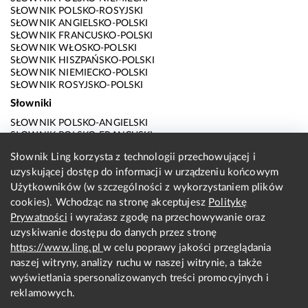
SŁOWNIK POLSKO-ROSYJSKI
SŁOWNIK ANGIELSKO-POLSKI
SŁOWNIK FRANCUSKO-POLSKI
SŁOWNIK WŁOSKO-POLSKI
SŁOWNIK HISZPAŃSKO-POLSKI
SŁOWNIK NIEMIECKO-POLSKI
SŁOWNIK ROSYJSKO-POLSKI
Słowniki
SŁOWNIK POLSKO-ANGIELSKI
SŁOWNIK POLSKO-FRANCUSKI
SŁOWNIK POLSKO-WŁOSKI
Słownik Ling korzysta z technologii przechowującej i
SŁOWNIK POLSKO-HISZPAŃSKI
uzyskującej dostęp do informacji w urządzeniu końcowym
SŁOWNIK POLSKO-NIEMIECKI
SŁOWNIK POLSKO-ROSYJSKI
Użytkowników (w szczególności z wykorzystaniem plików
SŁOWNIK ANGIELSKO-POLSKI
cookies). Wchodząc na stronę akceptujesz
Politykę
SŁOWNIK FRANCUSKO-POLSKI
Prywatności
i wyrażasz zgodę na przechowywanie oraz
SŁOWNIK WŁOSKO-POLSKI
uzyskiwanie dostępu do danych przez stronę
SŁOWNIK HISZPAŃSKO-POLSKI
SŁOWNIK NIEMIECKO-POLSKI
https://www.ling.pl
w celu poprawy jakości przeglądania
SŁOWNIK ROSYJSKO-POLSKI
naszej witryny, analizy ruchu w naszej witrynie, a także
O nas
wyświetlania spersonalizowanych treści promocyjnych i
reklamowych.
KONTAKT Z REDAKCJĄ