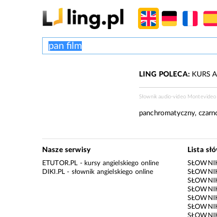
LING POLECA:
KURS A
Słownik audio-video Montevideo
panchromatyczny, czarno
Nasze serwisy
Lista sł
ETUTOR.PL
- kursy angielskiego online
SŁOWNIK
DIKI.PL
- słownik angielskiego online
SŁOWNIK
SŁOWNI
SŁOWNIK
SŁOWNIK
SŁOWNIK
SŁOWNIK