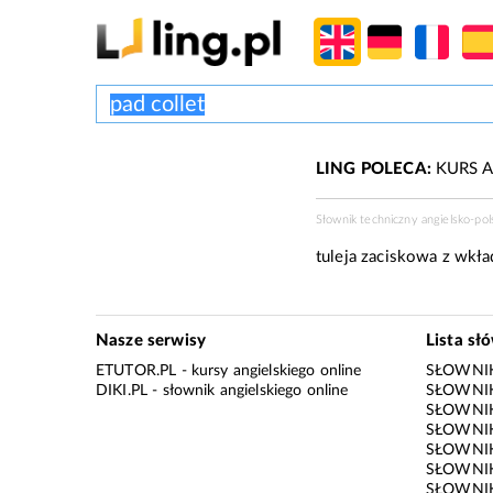
LING POLECA:
KURS A
Słownik techniczny angielsko-pol
tuleja zaciskowa z wkł
Nasze serwisy
Lista sł
ETUTOR.PL
- kursy angielskiego online
SŁOWNIK
DIKI.PL
- słownik angielskiego online
SŁOWNIK
SŁOWNI
SŁOWNIK
SŁOWNIK
SŁOWNIK
SŁOWNIK