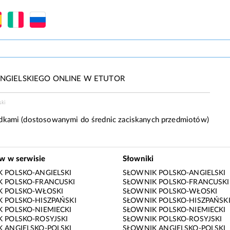
NGIELSKIEGO ONLINE W ETUTOR
ski
adkami (dostosowanymi do średnic zaciskanych przedmiotów)
ów w serwisie
Słowniki
 POLSKO-ANGIELSKI
SŁOWNIK POLSKO-ANGIELSKI
 POLSKO-FRANCUSKI
SŁOWNIK POLSKO-FRANCUSKI
K POLSKO-WŁOSKI
SŁOWNIK POLSKO-WŁOSKI
 POLSKO-HISZPAŃSKI
SŁOWNIK POLSKO-HISZPAŃSK
 POLSKO-NIEMIECKI
SŁOWNIK POLSKO-NIEMIECKI
 POLSKO-ROSYJSKI
SŁOWNIK POLSKO-ROSYJSKI
 ANGIELSKO-POLSKI
SŁOWNIK ANGIELSKO-POLSKI