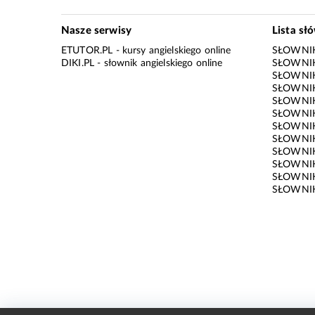
Nasze serwisy
Lista sł
ETUTOR.PL
- kursy angielskiego online
SŁOWNIK
DIKI.PL
- słownik angielskiego online
SŁOWNIK
SŁOWNI
SŁOWNIK
SŁOWNIK
SŁOWNIK
SŁOWNIK
SŁOWNIK
SŁOWNI
SŁOWNIK
SŁOWNIK
SŁOWNIK