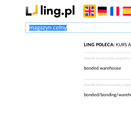
LING POLECA:
KURS A
Słownik morski polsko-angielski 
bonded warehouse
Słownik biznesmena polsko-angie
bonded/bonding/wareh