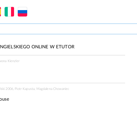
NGIELSKIEGO ONLINE W ETUTOR
Iwona Kienzler
lski 2006, Piotr Kapusta, Magdalena Chowaniec
ouse