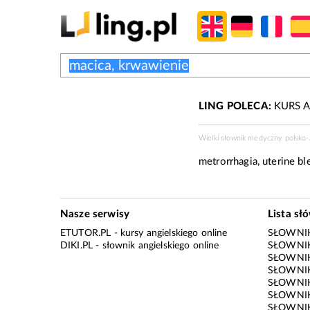
LING POLECA:
KURS A
Wielki słownik medyczny polsko-
metrorrhagia, uterine bl
Nasze serwisy
Lista sł
ETUTOR.PL
- kursy angielskiego online
SŁOWNIK
DIKI.PL
- słownik angielskiego online
SŁOWNIK
SŁOWNI
SŁOWNIK
SŁOWNIK
SŁOWNIK
SŁOWNIK