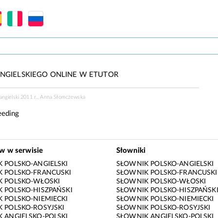
NGIELSKIEGO ONLINE W ETUTOR
angielski 2011 r., Anna Słomczewska
eeding
ów w serwisie
Słowniki
 POLSKO-ANGIELSKI
SŁOWNIK POLSKO-ANGIELSKI
 POLSKO-FRANCUSKI
SŁOWNIK POLSKO-FRANCUSKI
K POLSKO-WŁOSKI
SŁOWNIK POLSKO-WŁOSKI
 POLSKO-HISZPAŃSKI
SŁOWNIK POLSKO-HISZPAŃSK
 POLSKO-NIEMIECKI
SŁOWNIK POLSKO-NIEMIECKI
 POLSKO-ROSYJSKI
SŁOWNIK POLSKO-ROSYJSKI
 ANGIELSKO-POLSKI
SŁOWNIK ANGIELSKO-POLSKI