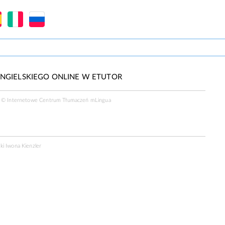
NGIELSKIEGO ONLINE W ETUTOR
a ©
Internetowe Centrum Tłumaczeń mLingua
ki Iwona Kienzler