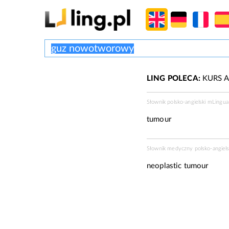
LING POLECA:
KURS A
Słownik polsko-angielski mLingu
tumour
Słownik medyczny polsko-angiels
neoplastic tumour