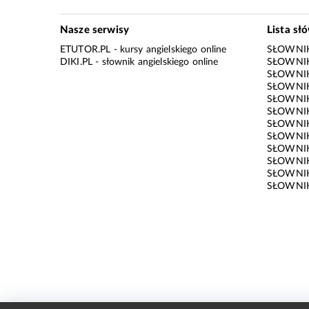
Nasze serwisy
Lista sł
ETUTOR.PL
- kursy angielskiego online
SŁOWNIK
DIKI.PL
- słownik angielskiego online
SŁOWNIK
SŁOWNI
SŁOWNIK
SŁOWNIK
SŁOWNIK
SŁOWNIK
SŁOWNIK
SŁOWNI
SŁOWNIK
SŁOWNIK
SŁOWNIK