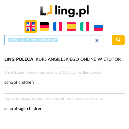
LING POLECA:
KURS ANGIELSKIEGO ONLINE W ETUTOR
Wielki słownik medyczny polsko-angielski 2011 r., Anna Słomczewska
school children
Praktyczny słownik religijny polsko-angielski 2005, Krzysztof Czekierda
school-age children