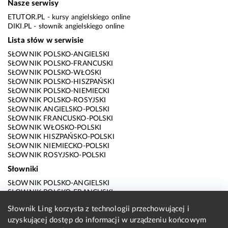
Nasze serwisy
ETUTOR.PL
- kursy angielskiego online
DIKI.PL
- słownik angielskiego online
Lista słów w serwisie
SŁOWNIK POLSKO-ANGIELSKI
SŁOWNIK POLSKO-FRANCUSKI
SŁOWNIK POLSKO-WŁOSKI
SŁOWNIK POLSKO-HISZPAŃSKI
SŁOWNIK POLSKO-NIEMIECKI
SŁOWNIK POLSKO-ROSYJSKI
SŁOWNIK ANGIELSKO-POLSKI
SŁOWNIK FRANCUSKO-POLSKI
SŁOWNIK WŁOSKO-POLSKI
SŁOWNIK HISZPAŃSKO-POLSKI
SŁOWNIK NIEMIECKO-POLSKI
SŁOWNIK ROSYJSKO-POLSKI
Słowniki
SŁOWNIK POLSKO-ANGIELSKI
SŁOWNIK POLSKO-FRANCUSKI
SŁOWNIK POLSKO-WŁOSKI
Słownik Ling korzysta z technologii przechowującej i
SŁOWNIK POLSKO-HISZPAŃSKI
SŁOWNIK POLSKO-NIEMIECKI
uzyskującej dostęp do informacji w urządzeniu końcowym