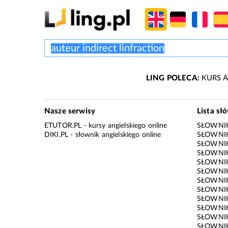
LING POLECA:
KURS A
Nasze serwisy
Lista sł
ETUTOR.PL
- kursy angielskiego online
SŁOWNIK
DIKI.PL
- słownik angielskiego online
SŁOWNIK
SŁOWNI
SŁOWNIK
SŁOWNIK
SŁOWNIK
SŁOWNIK
SŁOWNIK
SŁOWNI
SŁOWNIK
SŁOWNIK
SŁOWNIK