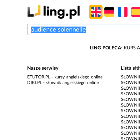
LING POLECA:
KURS A
Nasze serwisy
Lista sł
ETUTOR.PL
- kursy angielskiego online
SŁOWNIK
DIKI.PL
- słownik angielskiego online
SŁOWNIK
SŁOWNI
SŁOWNIK
SŁOWNIK
SŁOWNIK
SŁOWNIK
SŁOWNIK
SŁOWNI
SŁOWNIK
SŁOWNIK
SŁOWNIK