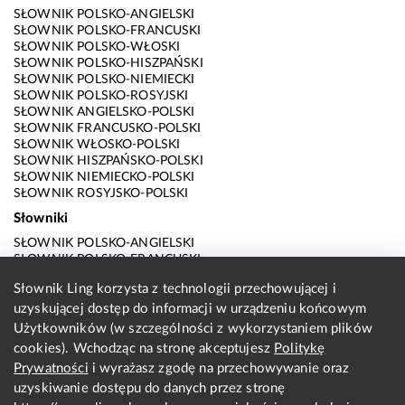
SŁOWNIK POLSKO-ANGIELSKI
SŁOWNIK POLSKO-FRANCUSKI
SŁOWNIK POLSKO-WŁOSKI
SŁOWNIK POLSKO-HISZPAŃSKI
SŁOWNIK POLSKO-NIEMIECKI
SŁOWNIK POLSKO-ROSYJSKI
SŁOWNIK ANGIELSKO-POLSKI
SŁOWNIK FRANCUSKO-POLSKI
SŁOWNIK WŁOSKO-POLSKI
SŁOWNIK HISZPAŃSKO-POLSKI
SŁOWNIK NIEMIECKO-POLSKI
SŁOWNIK ROSYJSKO-POLSKI
Słowniki
SŁOWNIK POLSKO-ANGIELSKI
SŁOWNIK POLSKO-FRANCUSKI
SŁOWNIK POLSKO-WŁOSKI
Słownik Ling korzysta z technologii przechowującej i
SŁOWNIK POLSKO-HISZPAŃSKI
uzyskującej dostęp do informacji w urządzeniu końcowym
SŁOWNIK POLSKO-NIEMIECKI
SŁOWNIK POLSKO-ROSYJSKI
Użytkowników (w szczególności z wykorzystaniem plików
SŁOWNIK ANGIELSKO-POLSKI
cookies). Wchodząc na stronę akceptujesz
Politykę
SŁOWNIK FRANCUSKO-POLSKI
Prywatności
i wyrażasz zgodę na przechowywanie oraz
SŁOWNIK WŁOSKO-POLSKI
uzyskiwanie dostępu do danych przez stronę
SŁOWNIK HISZPAŃSKO-POLSKI