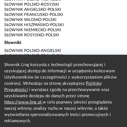
SŁOWNIK POLSKO-ROSYJSKI
SŁOWNIK ANGIELSKO-POLSKI
SŁOWNIK FRANCUSKO-POLSKI
SŁOWNIK WŁOSKO-POLSKI
SŁOWNIK HISZPAŃSKO-POLSKI
SŁOWNIK NIEMIECKO-POLSKI
SŁOWNIK ROSYJSKO-POLSKI
Słowniki
SŁOWNIK POLSKO-ANGIELSKI
SŁOWNIK POLSKO-FRANCUSKI
SŁOWNIK POLSKO-WŁOSKI
Słownik Ling korzysta z technologii przechowującej i
SŁOWNIK POLSKO-HISZPAŃSKI
uzyskującej dostęp do informacji w urządzeniu końcowym
SŁOWNIK POLSKO-NIEMIECKI
SŁOWNIK POLSKO-ROSYJSKI
Użytkowników (w szczególności z wykorzystaniem plików
SŁOWNIK ANGIELSKO-POLSKI
cookies). Wchodząc na stronę akceptujesz
Politykę
SŁOWNIK FRANCUSKO-POLSKI
Prywatności
i wyrażasz zgodę na przechowywanie oraz
SŁOWNIK WŁOSKO-POLSKI
uzyskiwanie dostępu do danych przez stronę
SŁOWNIK HISZPAŃSKO-POLSKI
SŁOWNIK NIEMIECKO-POLSKI
https://www.ling.pl
w celu poprawy jakości przeglądania
SŁOWNIK ROSYJSKO-POLSKI
naszej witryny, analizy ruchu w naszej witrynie, a także
O nas
wyświetlania spersonalizowanych treści promocyjnych i
reklamowych.
KONTAKT Z REDAKCJĄ