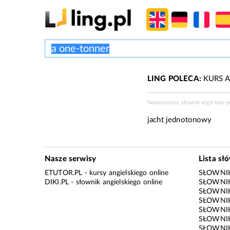
LING POLECA:
KURS A
Nowoczesny słownik angielsko-po
jacht jednotonowy
Nasze serwisy
Lista sł
ETUTOR.PL
- kursy angielskiego online
SŁOWNIK
DIKI.PL
- słownik angielskiego online
SŁOWNIK
SŁOWNI
SŁOWNIK
SŁOWNIK
SŁOWNIK
SŁOWNIK