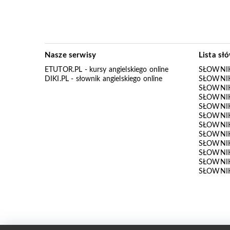
Nasze serwisy
Lista sł
ETUTOR.PL
- kursy angielskiego online
SŁOWNIK
DIKI.PL
- słownik angielskiego online
SŁOWNIK
SŁOWNI
SŁOWNIK
SŁOWNIK
SŁOWNIK
SŁOWNIK
SŁOWNIK
SŁOWNI
SŁOWNIK
SŁOWNIK
SŁOWNIK