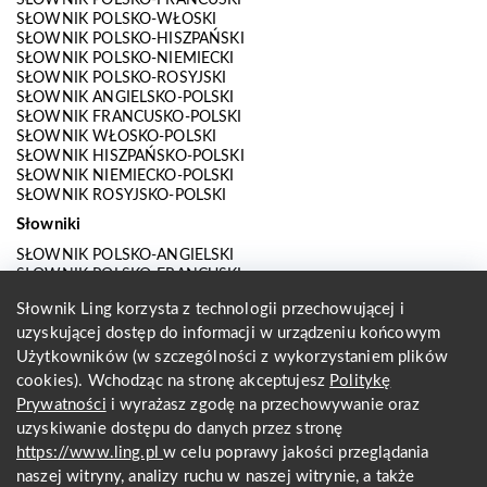
SŁOWNIK POLSKO-WŁOSKI
SŁOWNIK POLSKO-HISZPAŃSKI
SŁOWNIK POLSKO-NIEMIECKI
SŁOWNIK POLSKO-ROSYJSKI
SŁOWNIK ANGIELSKO-POLSKI
SŁOWNIK FRANCUSKO-POLSKI
SŁOWNIK WŁOSKO-POLSKI
SŁOWNIK HISZPAŃSKO-POLSKI
SŁOWNIK NIEMIECKO-POLSKI
SŁOWNIK ROSYJSKO-POLSKI
Słowniki
SŁOWNIK POLSKO-ANGIELSKI
SŁOWNIK POLSKO-FRANCUSKI
SŁOWNIK POLSKO-WŁOSKI
Słownik Ling korzysta z technologii przechowującej i
SŁOWNIK POLSKO-HISZPAŃSKI
uzyskującej dostęp do informacji w urządzeniu końcowym
SŁOWNIK POLSKO-NIEMIECKI
SŁOWNIK POLSKO-ROSYJSKI
Użytkowników (w szczególności z wykorzystaniem plików
SŁOWNIK ANGIELSKO-POLSKI
cookies). Wchodząc na stronę akceptujesz
Politykę
SŁOWNIK FRANCUSKO-POLSKI
Prywatności
i wyrażasz zgodę na przechowywanie oraz
SŁOWNIK WŁOSKO-POLSKI
uzyskiwanie dostępu do danych przez stronę
SŁOWNIK HISZPAŃSKO-POLSKI
SŁOWNIK NIEMIECKO-POLSKI
https://www.ling.pl
w celu poprawy jakości przeglądania
SŁOWNIK ROSYJSKO-POLSKI
naszej witryny, analizy ruchu w naszej witrynie, a także